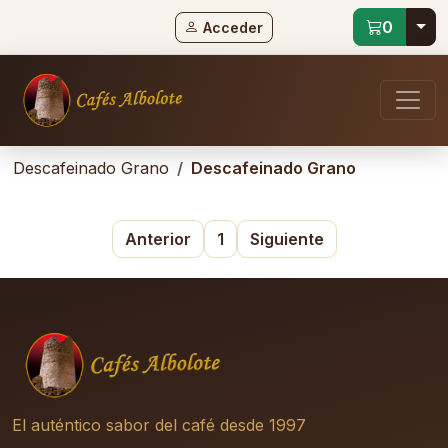
Tog
0
Acceder
Descafeinado Grano
Descafeinado Grano
Anterior
1
Siguiente
El auténtico sabor del café desde 1997