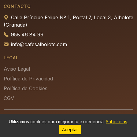
CONTACTO
Calle Príncipe Felipe Nº 1, Portal 7, Local 3, Albolote
(Granada)
958 46 84 99
info@cafesalbolote.com
LEGAL
Aviso Legal
Política de Privacidad
Política de Cookies
CGV
© 2026 - Refrigeración Albolote, S.L. — Desarrollado por
Utilizamos cookies para mejorar tu experiencia.
Saber más
.
Aceptar