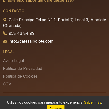
El auténtico sabor del café desde 1997
CONTACTO
Calle Príncipe Felipe Nº 1, Portal 7, Local 3, Albolote
(Granada)
958 46 84 99
info@cafesalbolote.com
LEGAL
Aviso Legal
Política de Privacidad
Política de Cookies
CGV
© 2026 - Refrigeración Albolote, S.L. — Desarrollado por
Utilizamos cookies para mejorar tu experiencia.
Saber más
.
Aceptar