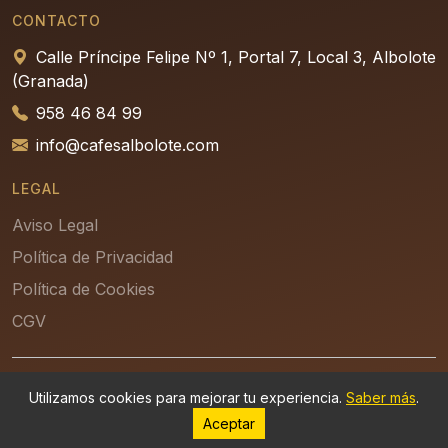
CONTACTO
Calle Príncipe Felipe Nº 1, Portal 7, Local 3, Albolote
(Granada)
958 46 84 99
info@cafesalbolote.com
LEGAL
Aviso Legal
Política de Privacidad
Política de Cookies
CGV
© 2026 - Refrigeración Albolote, S.L. — Desarrollado por
Utilizamos cookies para mejorar tu experiencia.
Saber más
.
Aceptar