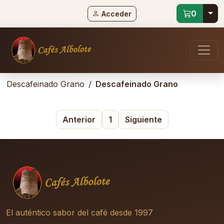
Tog
0
Acceder
Descafeinado Grano
Descafeinado Grano
Anterior
1
Siguiente
El auténtico sabor del café desde 1997