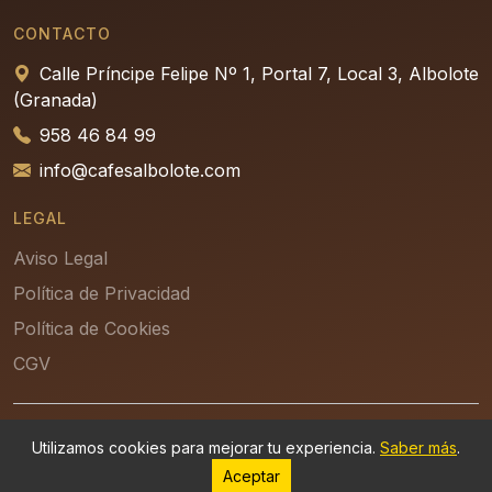
CONTACTO
Calle Príncipe Felipe Nº 1, Portal 7, Local 3, Albolote
(Granada)
958 46 84 99
info@cafesalbolote.com
LEGAL
Aviso Legal
Política de Privacidad
Política de Cookies
CGV
© 2026 - Refrigeración Albolote, S.L. — Desarrollado por
Utilizamos cookies para mejorar tu experiencia.
Saber más
.
Aceptar