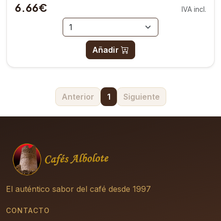
6.66€
IVA incl.
Añadir
Anterior
1
Siguiente
El auténtico sabor del café desde 1997
CONTACTO